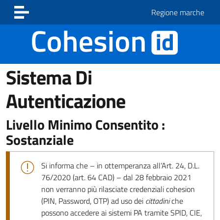
Vai ai contenuti
Vai al footer
Regione marche
Sistema Di
Autenticazione
Livello Minimo Consentito :
Sostanziale
Si informa che – in ottemperanza all’Art. 24, D.L.
76/2020 (art. 64 CAD) – dal 28 febbraio 2021
non verranno più rilasciate credenziali cohesion
(PIN, Password, OTP) ad uso dei
cittadini
che
possono accedere ai sistemi PA tramite SPID, CIE,