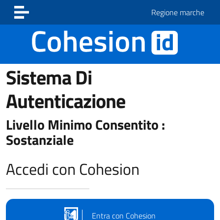
Vai ai contenuti
Vai al footer
Regione marche
Sistema Di
Autenticazione
Livello Minimo Consentito :
Sostanziale
Accedi con Cohesion
Entra con Cohesion