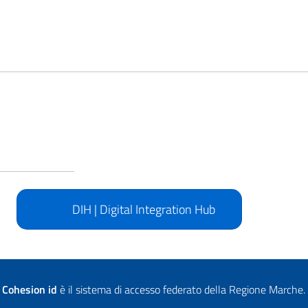
DIH | Digital Integration Hub
Cohesion id
è il sistema di accesso federato della Regione Marche.