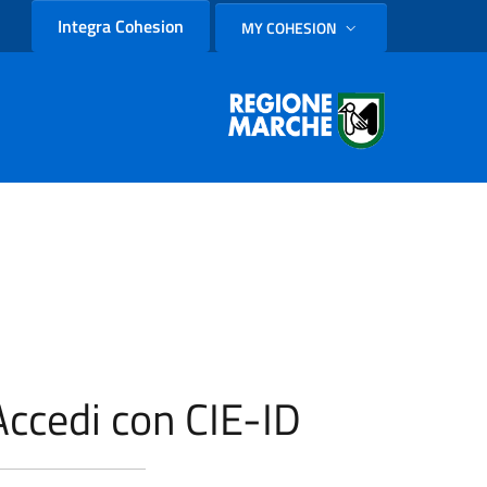
Integra Cohesion
MY COHESION
SELEZIONE LINGUA: LINGUA
Accedi con CIE-ID