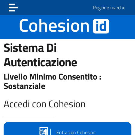
Vai ai contenuti
Vai al footer
Regione marche
Sistema Di
Autenticazione
Livello Minimo Consentito :
Sostanziale
Accedi con Cohesion
Entra con Cohesion