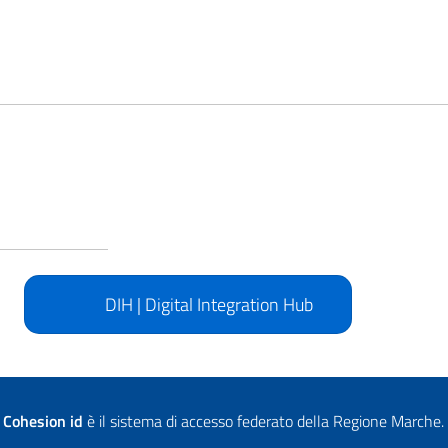
DIH | Digital Integration Hub
Cohesion id
è il sistema di accesso federato della Regione Marche.