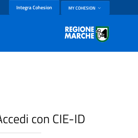
Integra Cohesion
MY COHESION
SELEZIONE LINGUA: LINGUA
Accedi con CIE-ID