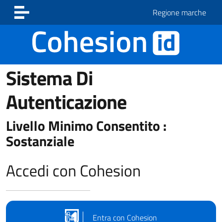
Vai ai contenuti
Vai al footer
Regione marche
Sistema Di
Autenticazione
Livello Minimo Consentito :
Sostanziale
Accedi con Cohesion
Entra con Cohesion