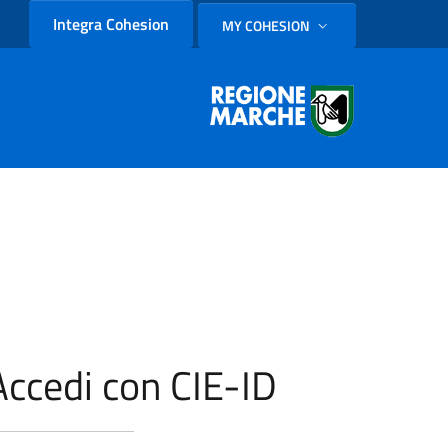
Integra Cohesion
MY COHESION
SELEZIONE LINGUA: LINGUA
Accedi con CIE-ID