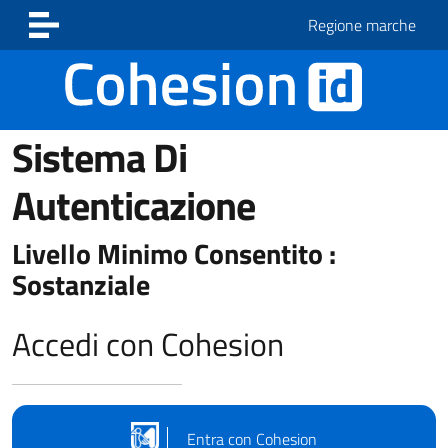
Vai ai contenuti
Vai al footer
Regione marche
Sistema Di
Autenticazione
Livello Minimo Consentito :
Sostanziale
Accedi con Cohesion
Entra con Cohesion