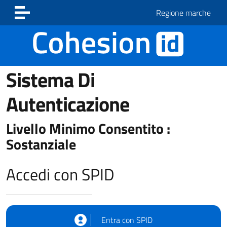
Vai ai contenuti
Vai al footer
Regione marche
Sistema Di
Autenticazione
Livello Minimo Consentito :
Sostanziale
Accedi con SPID
Entra con SPID