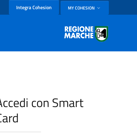
Integra Cohesion
MY COHESION
SELEZIONE LINGUA: LINGUA
Accedi con Smart
Card