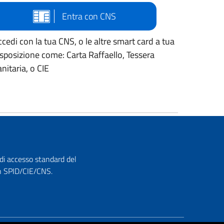
Entra con CNS
cedi con la tua CNS, o le altre smart card a tua
isposizione come: Carta Raffaello, Tessera
nitaria, o CIE
 di accesso standard del
con SPID/CIE/CNS.