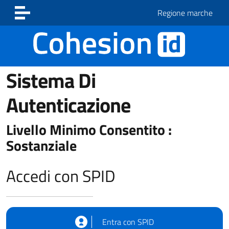
Vai ai contenuti
Vai al footer
Regione marche
Sistema Di
Autenticazione
Livello Minimo Consentito :
Sostanziale
Accedi con SPID
Entra con SPID