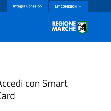
Integra Cohesion
MY COHESION
SELEZIONE LINGUA: LINGUA
Accedi con Smart
Card