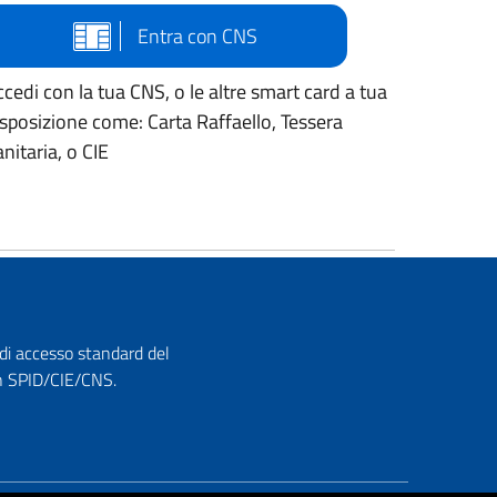
Entra con CNS
cedi con la tua CNS, o le altre smart card a tua
isposizione come: Carta Raffaello, Tessera
nitaria, o CIE
 di accesso standard del
con SPID/CIE/CNS.