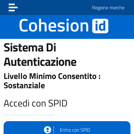
Vai ai contenuti
Vai al footer
Regione marche
Sistema Di
Autenticazione
Livello Minimo Consentito :
Sostanziale
Accedi con SPID
Entra con SPID