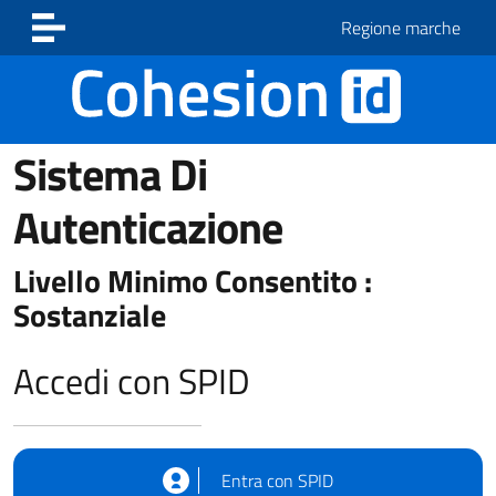
Vai ai contenuti
Vai al footer
Regione marche
Sistema Di
Autenticazione
Livello Minimo Consentito :
Sostanziale
Accedi con SPID
Entra con SPID