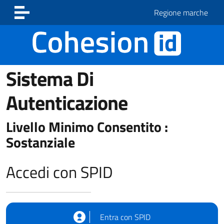
Vai ai contenuti
Vai al footer
Regione marche
Sistema Di
Autenticazione
Livello Minimo Consentito :
Sostanziale
Accedi con SPID
Entra con SPID