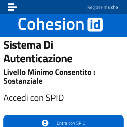
Vai ai contenuti
Vai al footer
Regione marche
Sistema Di
Autenticazione
Livello Minimo Consentito :
Sostanziale
Accedi con SPID
Entra con SPID