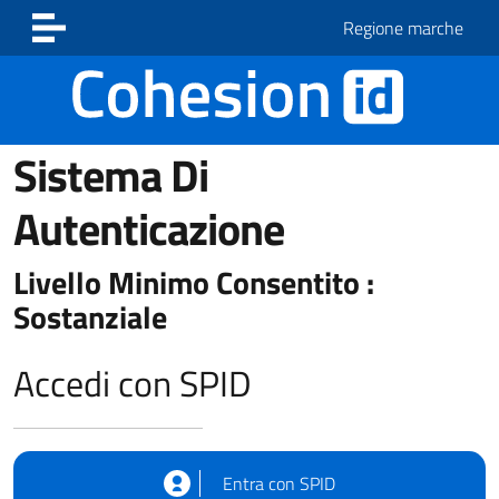
Vai ai contenuti
Vai al footer
Regione marche
Sistema Di
Autenticazione
Livello Minimo Consentito :
Sostanziale
Accedi con SPID
Entra con SPID