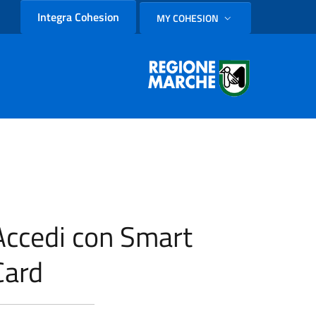
Integra Cohesion
MY COHESION
SELEZIONE LINGUA: LINGUA
Accedi con Smart
Card