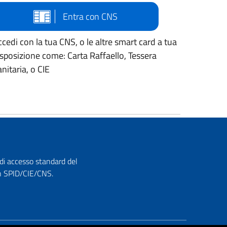
Entra con CNS
cedi con la tua CNS, o le altre smart card a tua
isposizione come: Carta Raffaello, Tessera
nitaria, o CIE
 di accesso standard del
con SPID/CIE/CNS.