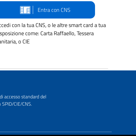
Entra con CNS
cedi con la tua CNS, o le altre smart card a tua
isposizione come: Carta Raffaello, Tessera
nitaria, o CIE
 di accesso standard del
con SPID/CIE/CNS.