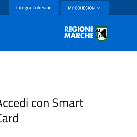
Integra Cohesion
MY COHESION
SELEZIONE LINGUA: LINGUA
Accedi con Smart
Card