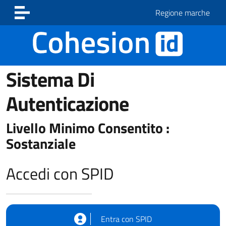
Vai ai contenuti
Vai al footer
Regione marche
Sistema Di
Autenticazione
Livello Minimo Consentito :
Sostanziale
Accedi con SPID
Entra con SPID