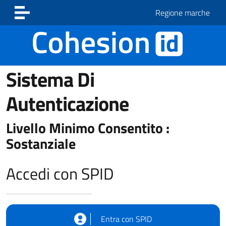
Vai ai contenuti
Vai al footer
Regione marche
Sistema Di
Autenticazione
Livello Minimo Consentito :
Sostanziale
Accedi con SPID
Entra con SPID