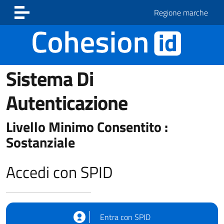
Vai ai contenuti
Vai al footer
Regione marche
Sistema Di
Autenticazione
Livello Minimo Consentito :
Sostanziale
Accedi con SPID
Entra con SPID