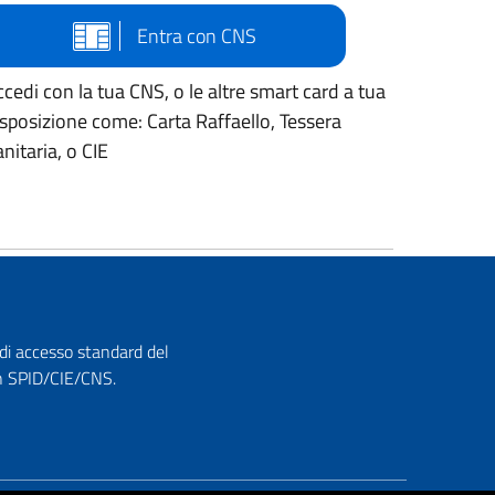
Entra con CNS
cedi con la tua CNS, o le altre smart card a tua
isposizione come: Carta Raffaello, Tessera
nitaria, o CIE
 di accesso standard del
con SPID/CIE/CNS.