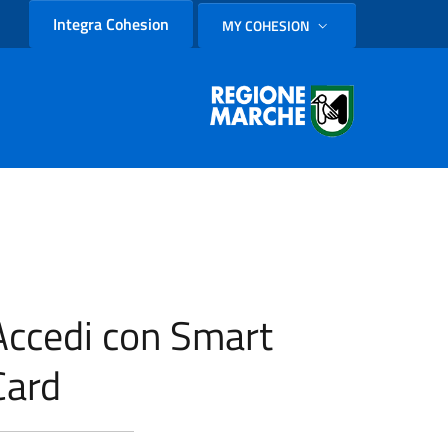
Integra Cohesion
MY COHESION
SELEZIONE LINGUA: LINGUA
Accedi con Smart
Card