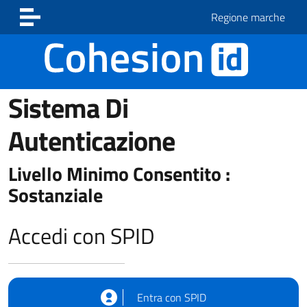
Vai ai contenuti
Vai al footer
Regione marche
Sistema Di
Autenticazione
Livello Minimo Consentito :
Sostanziale
Accedi con SPID
Entra con SPID