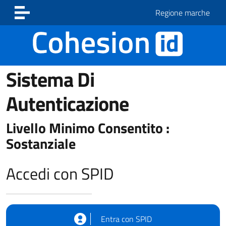
Vai ai contenuti
Vai al footer
Regione marche
Sistema Di
Autenticazione
Livello Minimo Consentito :
Sostanziale
Accedi con SPID
Entra con SPID