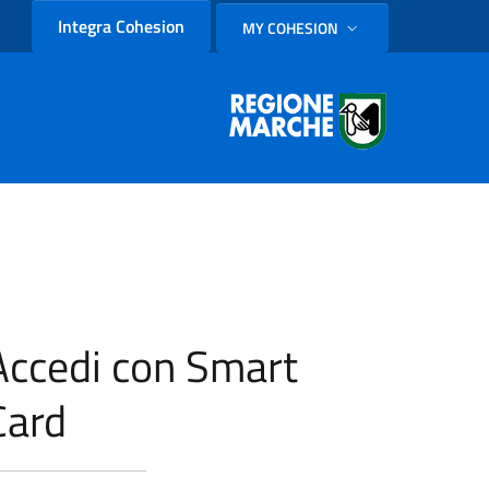
Integra Cohesion
MY COHESION
SELEZIONE LINGUA: LINGUA
Accedi con Smart
Card