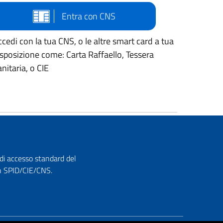
Entra con CNS
cedi con la tua CNS, o le altre smart card a tua
isposizione come: Carta Raffaello, Tessera
nitaria, o CIE
 di accesso standard del
con SPID/CIE/CNS.