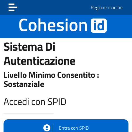
Vai ai contenuti
Vai al footer
Regione marche
Sistema Di
Autenticazione
Livello Minimo Consentito :
Sostanziale
Accedi con SPID
Entra con SPID