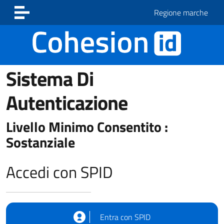
Vai ai contenuti
Vai al footer
Regione marche
Sistema Di
Autenticazione
Livello Minimo Consentito :
Sostanziale
Accedi con SPID
Entra con SPID