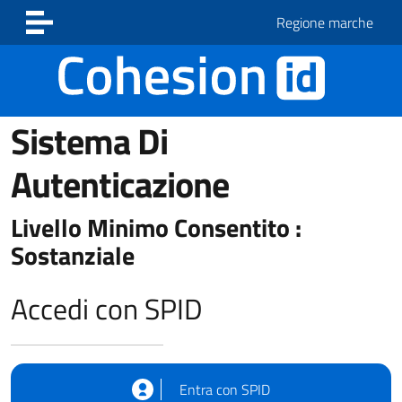
Vai ai contenuti
Vai al footer
Regione marche
Sistema Di
Autenticazione
Livello Minimo Consentito :
Sostanziale
Accedi con SPID
Entra con SPID