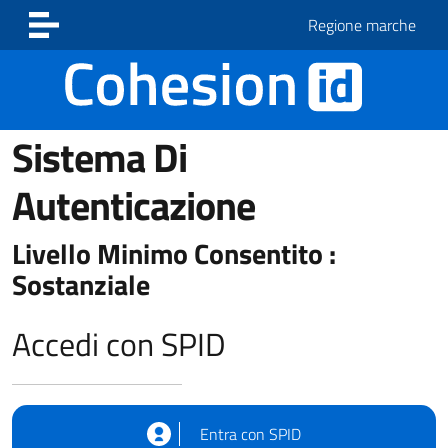
Vai ai contenuti
Vai al footer
Regione marche
Sistema Di
Autenticazione
Livello Minimo Consentito :
Sostanziale
Accedi con SPID
Entra con SPID