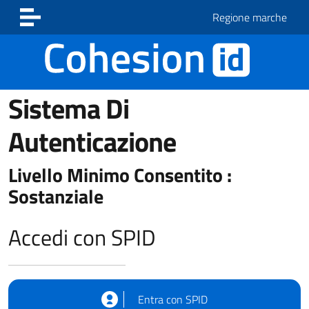
Vai ai contenuti
Vai al footer
Regione marche
Sistema Di
Autenticazione
Livello Minimo Consentito :
Sostanziale
Accedi con SPID
Entra con SPID