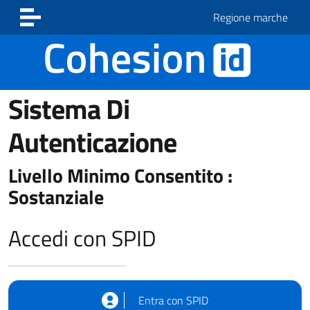
Vai ai contenuti
Vai al footer
Regione marche
Sistema Di
Autenticazione
Livello Minimo Consentito :
Sostanziale
Accedi con SPID
Entra con SPID