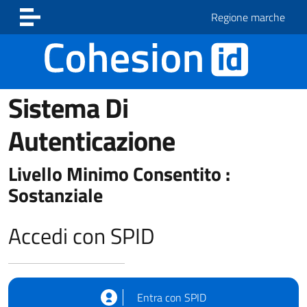
Vai ai contenuti
Vai al footer
Regione marche
Sistema Di
Autenticazione
Livello Minimo Consentito :
Sostanziale
Accedi con SPID
Entra con SPID