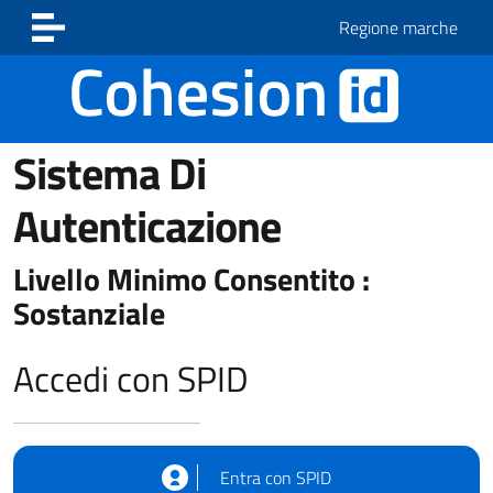
Vai ai contenuti
Vai al footer
Regione marche
Sistema Di
Autenticazione
Livello Minimo Consentito :
Sostanziale
Accedi con SPID
Entra con SPID