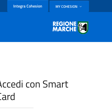
Integra Cohesion
MY COHESION
SELEZIONE LINGUA: LINGUA
Accedi con Smart
Card