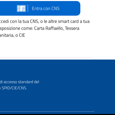
Entra con CNS
cedi con la tua CNS, o le altre smart card a tua
isposizione come: Carta Raffaello, Tessera
nitaria, o CIE
 di accesso standard del
con SPID/CIE/CNS.