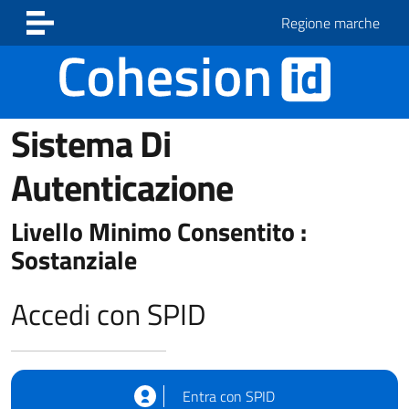
Vai ai contenuti
Vai al footer
Regione marche
Sistema Di
Autenticazione
Livello Minimo Consentito :
Sostanziale
Accedi con SPID
Entra con SPID