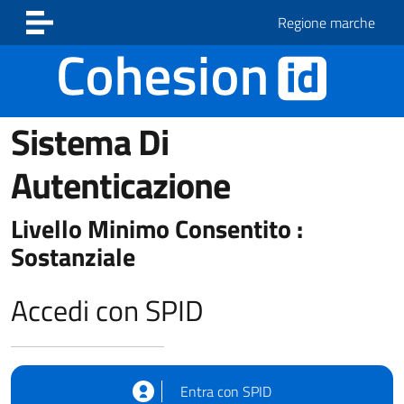
Vai ai contenuti
Vai al footer
Regione marche
Sistema Di
Autenticazione
Livello Minimo Consentito :
Sostanziale
Accedi con SPID
Entra con SPID