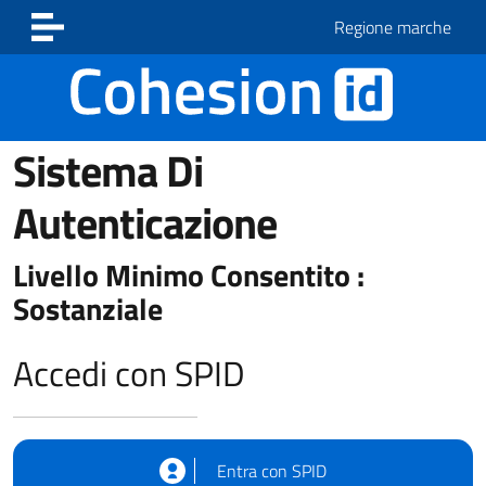
Vai ai contenuti
Vai al footer
Regione marche
Sistema Di
Autenticazione
Livello Minimo Consentito :
Sostanziale
Accedi con SPID
Entra con SPID