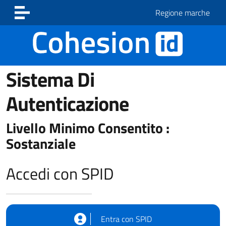
Vai ai contenuti
Vai al footer
Regione marche
Sistema Di
Autenticazione
Livello Minimo Consentito :
Sostanziale
Accedi con SPID
Entra con SPID