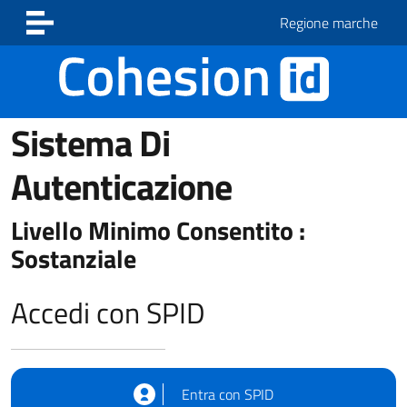
Vai ai contenuti
Vai al footer
Regione marche
Sistema Di
Autenticazione
Livello Minimo Consentito :
Sostanziale
Accedi con SPID
Entra con SPID