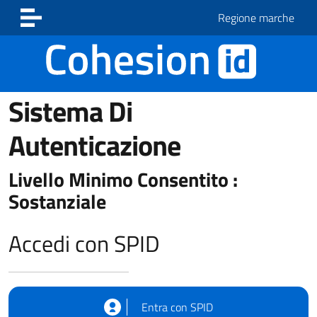
Vai ai contenuti
Vai al footer
Regione marche
Sistema Di
Autenticazione
Livello Minimo Consentito :
Sostanziale
Accedi con SPID
Entra con SPID