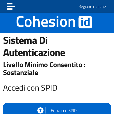
Vai ai contenuti
Vai al footer
Regione marche
Sistema Di
Autenticazione
Livello Minimo Consentito :
Sostanziale
Accedi con SPID
Entra con SPID