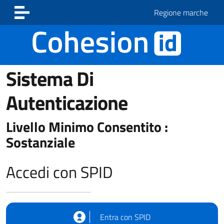
Vai ai contenuti
Vai al footer
Regione marche
Sistema Di
Autenticazione
Livello Minimo Consentito :
Sostanziale
Accedi con SPID
Entra con SPID