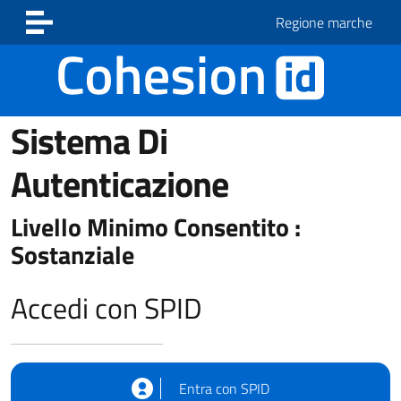
Vai ai contenuti
Vai al footer
Regione marche
Sistema Di
Autenticazione
Livello Minimo Consentito :
Sostanziale
Accedi con SPID
Entra con SPID