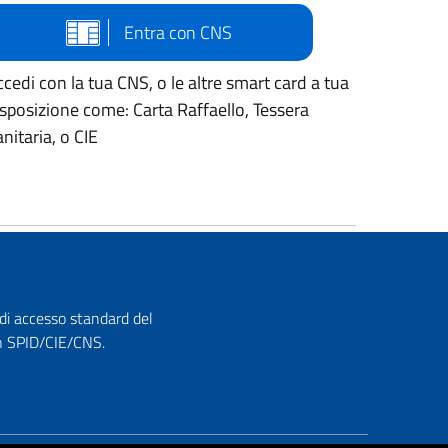
Entra con CNS
cedi con la tua CNS, o le altre smart card a tua
isposizione come: Carta Raffaello, Tessera
nitaria, o CIE
 di accesso standard del
con SPID/CIE/CNS.