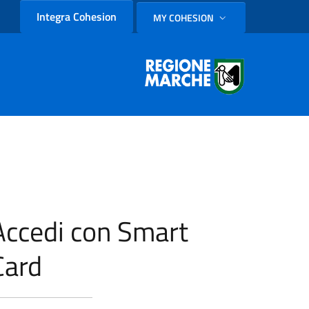
Integra Cohesion
MY COHESION
SELEZIONE LINGUA: LINGUA
Accedi con Smart
Card