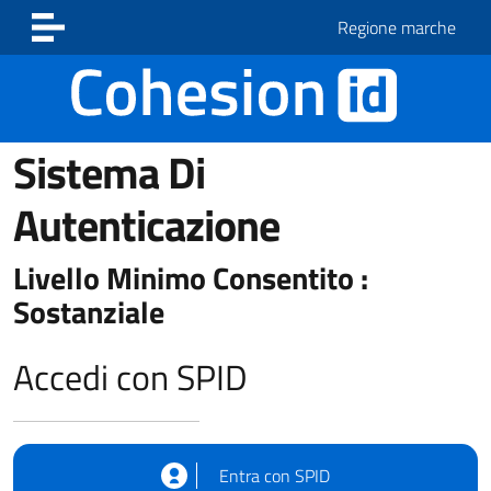
Vai ai contenuti
Vai al footer
Regione marche
Sistema Di
Autenticazione
Livello Minimo Consentito :
Sostanziale
Accedi con SPID
Entra con SPID