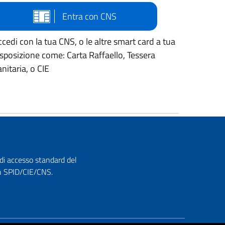
Entra con CNS
cedi con la tua CNS, o le altre smart card a tua
isposizione come: Carta Raffaello, Tessera
nitaria, o CIE
 di accesso standard del
con SPID/CIE/CNS.