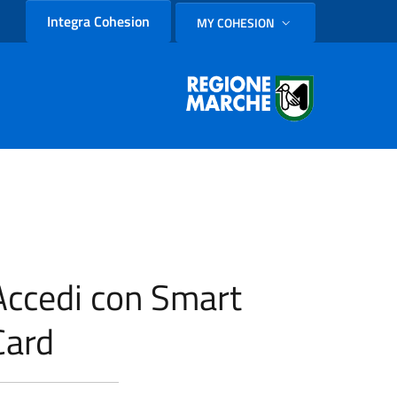
Integra Cohesion
MY COHESION
SELEZIONE LINGUA: LINGUA
Accedi con Smart
Card