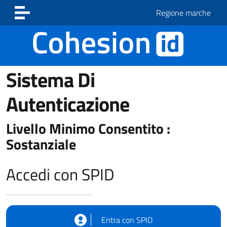
Vai ai contenuti
Vai al footer
Regione marche
Sistema Di
Autenticazione
Livello Minimo Consentito :
Sostanziale
Accedi con SPID
Entra con SPID