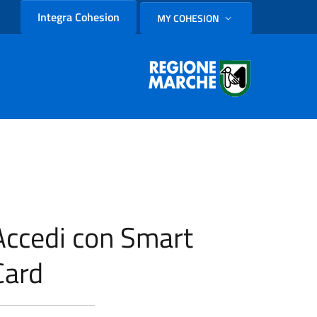
Integra Cohesion
MY COHESION
SELEZIONE LINGUA: LINGUA
Accedi con Smart
Card