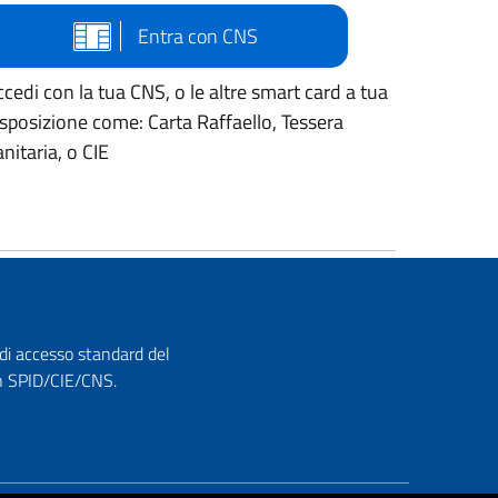
Entra con CNS
cedi con la tua CNS, o le altre smart card a tua
isposizione come: Carta Raffaello, Tessera
nitaria, o CIE
 di accesso standard del
con SPID/CIE/CNS.