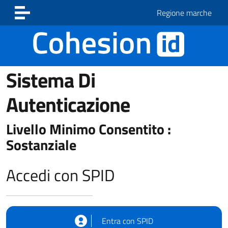
Vai ai contenuti
Vai al footer
Regione marche
Sistema Di
Autenticazione
Livello Minimo Consentito :
Sostanziale
Accedi con SPID
Entra con SPID